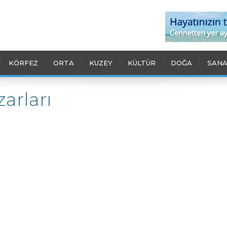
KÖRFEZ
ORTA
KUZEY
KÜLTÜR
DOĞA
SANA
arları