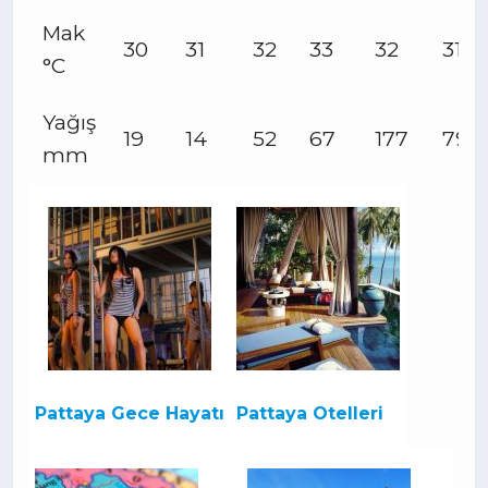
Mak
30
31
32
33
32
31
°C
Yağış
19
14
52
67
177
79
mm
Pattaya Gece Hayatı
Pattaya Otelleri