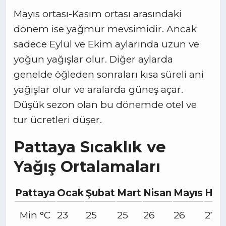
Mayıs ortası-Kasım ortası arasındaki
dönem ise yağmur mevsimidir. Ancak
sadece Eylül ve Ekim aylarında uzun ve
yoğun yağışlar olur. Diğer aylarda
genelde öğleden sonraları kısa süreli ani
yağışlar olur ve aralarda güneş açar.
Düşük sezon olan bu dönemde otel ve
tur ücretleri düşer.
Pattaya Sıcaklık ve
Yağış Ortalamaları
Pattaya
Ocak
Şubat
Mart
Nisan
Mayıs
Haz
Min °C
23
25
25
26
26
27