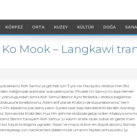
KÖRFEZ
ORTA
KUZEY
KÜLTÜR
DOĞA
SANA
 – Ko Mook – Langkawi tra
acaksanız Koh Samui’ye gitmek için 3 yol var.Havayolu-otobüs-tren.Biz
renden indiğinizde acentalar size saldırıyorlar.Phuket’mi Samui’mi dıye.Hemen
t yolculugundan sonra Koh Samui’desiniz.Aynı feribotla ( otobus baglantısı
tobusune bınebılırsınız.Alternatıf olarak Krabi’yi de dusunebılırsınız. hem
Phi adalatına çok daha yakın.Sureklı saat başı teknelerle Krabi’den Aonang
nız.Sonrasında Krabi’den Hua Hin şehrine otobüsle geçip ordan Malezya sınırın
irsiniz.Benim tavsıyem Koh Samui ‘yi kasım-aralık-ocak-subat en gecte mart
 bız hayal kırıklıgına ugradık .Nisan ve mayıs oranın en düşük sezonu.Sonrası
emeyecegı ıcın naciAne tecrubelerımızle umarım faydalı olmusuzdur.Iyı