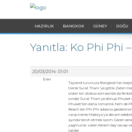
HAZIRLIK
BANGKOK
GÜNEY
DOĞU
Yanıtla: Ko Phi Phi
20/03/2014: 01:01
Eren
Tayland turunuza Bangkok’tan başlay
trenle Surat Thani ‘ye gittik.Zaten t
ordan bir otobus sonrasında da feribo
ıcınde) Surat Thani ye dönup Phuket o
Phuket’ten daha romantık hem de Phi 
Beach ten Phi Phi adasına gecebılırsı
varıp trenle Malezya’ya devam edebil
ayında tercıh etmek lazım.Gecen sene
yagmurlar zaten.Kerem bey cevap ver
tatıller