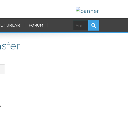
L TURLAR
FORUM
nsfer
a