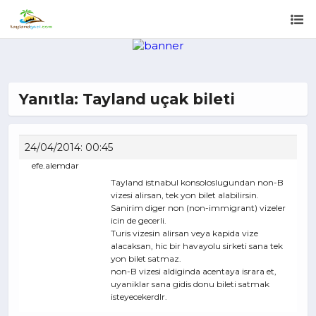
Yanıtla: Tayland uçak bileti
24/04/2014: 00:45
efe.alemdar
Tayland istnabul konsoloslugundan non-B
vizesi alirsan, tek yon bilet alabilirsin.
Sanirim diger non (non-immigrant) vizeler
icin de gecerli.
Turis vizesin alirsan veya kapida vize
alacaksan, hic bir havayolu sirketi sana tek
yon bilet satmaz.
non-B vizesi aldiginda acentaya israra et,
uyaniklar sana gidis donu bileti satmak
isteyecekerdlr.