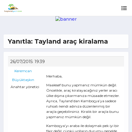
Yanıtla: Tayland araç kiralama
26/07/2015: 19:39
Keremcan
Merhaba,
Büyüktaşkın
Maalesef bunu yapmanız mümkün değil.
Anahtar yönetici
Öncelikle, araç kiralayacağınız yerler aracı
ülke dışına çıkarmanıza müsaade etmezler.
Ayrıca, Tayland’dan Kamboçya’ya sadece
ruhsatı kendi adınıza düzenlenmiş bir
araçla geçebilirsiniz. Kiralık bir araçla bunu
yapmanız mümkün değil.
Kamboçya’yı araba ile dolaşmak pek iyi bir
fikir değil, çünkü yolların durumu genelde