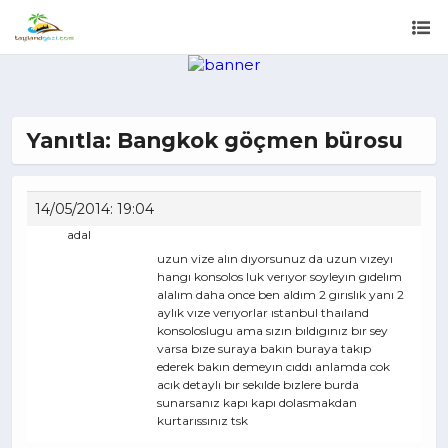
Yanıtla: Bangkok göçmen bürosu
14/05/2014: 19:04
adal
uzun vize alın dıyorsunuz da uzun vızeyı
hangı konsolos luk verıyor soyleyın gıdelım
alalım daha once ben aldım 2 gırıslık yanı 2
aylık vıze verıyorlar ıstanbul thaıland
konsoloslugu ama sızın bıldıgınız bır sey
varsa bıze suraya bakın buraya takıp
ederek bakın demeyın cıddı anlamda cok
acık detaylı bır sekılde bızlere burda
sunarsanız kapı kapı dolasmakdan
kurtarıssınız tsk