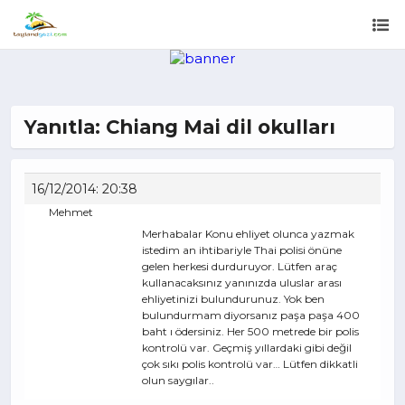
Yanıtla: Chiang Mai dil okulları
16/12/2014: 20:38
Mehmet
Merhabalar Konu ehliyet olunca yazmak
istedim an ihtibariyle Thai polisi önüne
gelen herkesi durduruyor. Lütfen araç
kullanacaksınız yanınızda uluslar arası
ehliyetinizi bulundurunuz. Yok ben
bulundurmam diyorsanız paşa paşa 400
baht ı ödersiniz. Her 500 metrede bir polis
kontrolü var. Geçmiş yıllardaki gibi değil
çok sıkı polis kontrolü var… Lütfen dikkatli
olun saygılar..