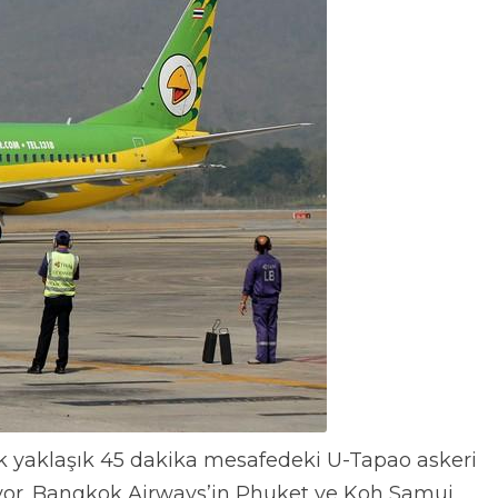
k yaklaşık 45 dakika mesafedeki U-Tapao askeri
ılıyor. Bangkok Airways’in Phuket ve Koh Samui