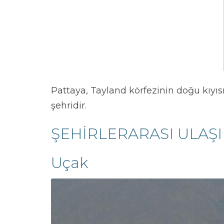
Pattaya, Tayland körfezinin doğu kıyıs
şehridir.
ŞEHİRLERARASI ULAŞ
Uçak