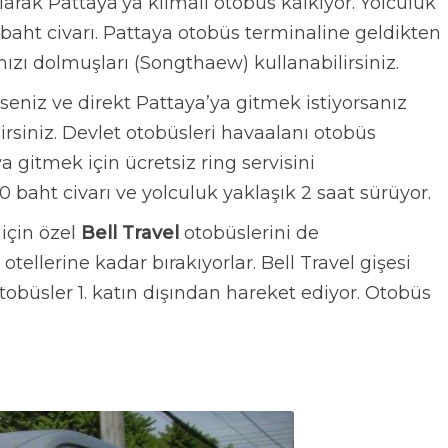
olarak Pattaya’ya klimalı otobüs kalkıyor. Yolculuk
5 baht civarı. Pattaya otobüs terminaline geldikten
ızı dolmuşları (Songthaew) kullanabilirsiniz.
niz ve direkt Pattaya’ya gitmek istiyorsanız
irsiniz. Devlet otobüsleri havaalanı otobüs
 gitmek için ücretsiz ring servisini
100 baht civarı ve yolculuk yaklaşık 2 saat sürüyor.
için özel
Bell Travel
otobüslerini de
 otellerine kadar bırakıyorlar. Bell Travel gişesi
tobüsler 1. katın dışından hareket ediyor. Otobüs