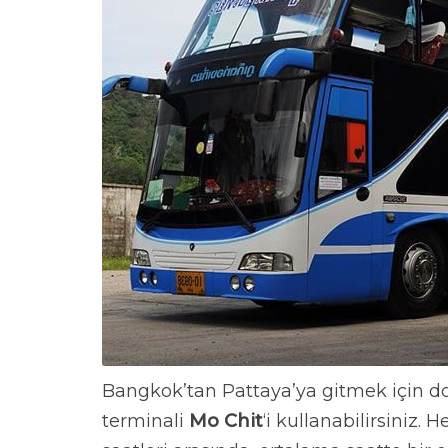
Bangkok’tan Pattaya’ya gitmek için d
terminali
Mo Chit
‘i kullanabilirsiniz.