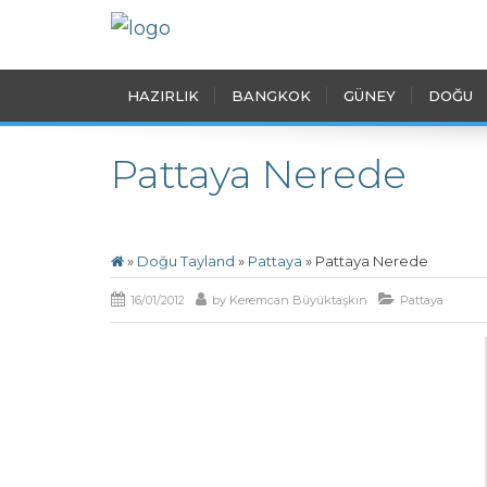
HAZIRLIK
BANGKOK
GÜNEY
DOĞU
Pattaya Nerede
»
Doğu Tayland
»
Pattaya
»
Pattaya Nerede
16/01/2012
by
Keremcan Büyüktaşkın
Pattaya