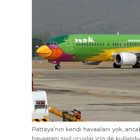
Pattaya’nın kendi havaalanı yok, anca
havaalanı sivil uçuşlar için de kullan