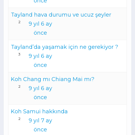
önce
Tayland hava durumu ve ucuz şeyler
2
9 yıl 6 ay
önce
Tayland’da yaşamak için ne gerekiyor ?
3
9 yıl 6 ay
önce
Koh Chang mı Chiang Mai mı?
2
9 yıl 6 ay
önce
Koh Samui hakkında
2
9 yıl 7 ay
önce