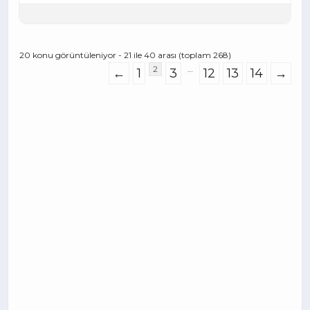
20 konu görüntüleniyor - 21 ile 40 arası (toplam 268)
2
…
←
1
3
12
13
14
→