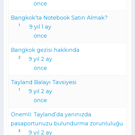
önce
Bangkok’ta Notebook Satın Almak?
1
9 yıl 1 ay
önce
Bangkok gezisi hakkında
2
9 yıl 2 ay
önce
Tayland Balayı Tavsiyesi
1
9 yıl 2 ay
önce
Önemli: Tayland’da yanınızda
pasaportunuzu bulundurma zorunluluğu
3
9 yıl 2 ay