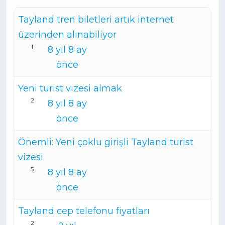
Tayland tren biletleri artık internet
üzerinden alınabiliyor
1
8 yıl 8 ay
önce
Yeni turist vizesi almak
2
8 yıl 8 ay
önce
Önemli: Yeni çoklu girişli Tayland turist
vizesi
5
8 yıl 8 ay
önce
Tayland cep telefonu fiyatları
2