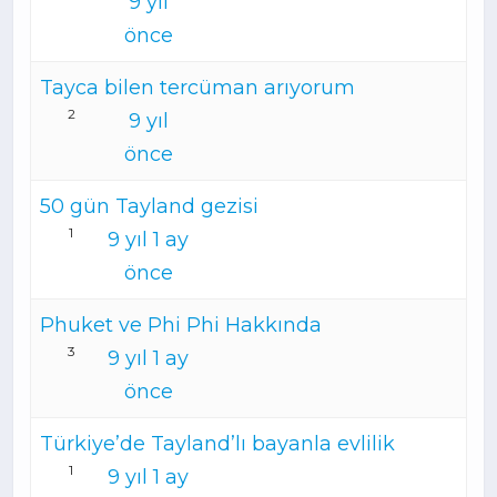
9 yıl
önce
Tayca bilen tercüman arıyorum
2
9 yıl
önce
50 gün Tayland gezisi
1
9 yıl 1 ay
önce
Phuket ve Phi Phi Hakkında
3
9 yıl 1 ay
önce
Türkiye’de Tayland’lı bayanla evlilik
1
9 yıl 1 ay