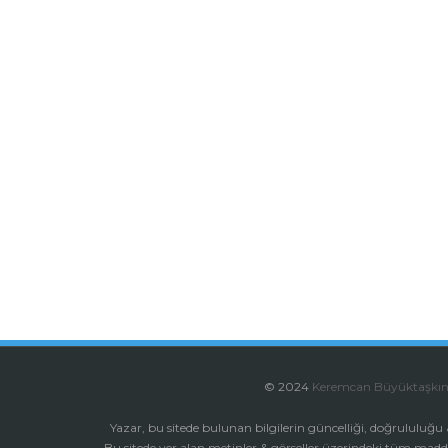
© 2024
Keremcan Büyüktaşkı
Yazar, bu sitede bulunan bilgilerin güncelliği, doğrululuğ
Bu sitede yer alan metinler & görseller üzerindeki tüm madd