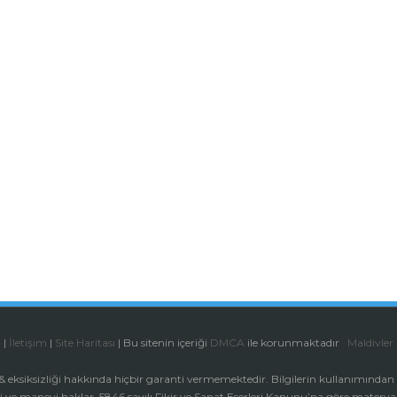
n
|
İletişim
|
Site Haritası
| Bu sitenin içeriği
DMCA
ile korunmaktadır
Maldivler
u & eksiksizliği hakkında hiçbir garanti vermemektedir. Bilgilerin kullanımın
i ve manevi haklar, 5846 sayılı Fikir ve Sanat Eserleri Kanunu’na göre matery