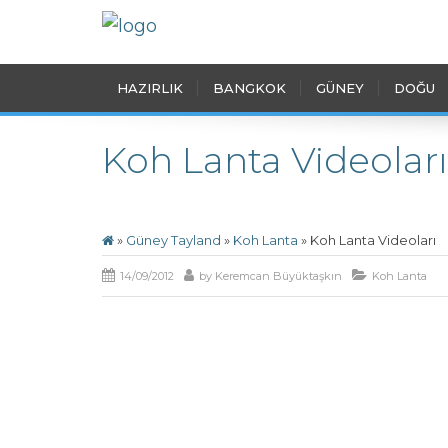
HAZIRLIK
BANGKOK
GÜNEY
DOĞU
Koh Lanta Videoları
»
Güney Tayland
»
Koh Lanta
»
Koh Lanta Videoları
14/09/2012
by
Keremcan Büyüktaşkın
Koh Lanta