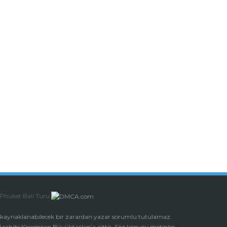
Phuket
Bali Turu
dan kaynaklanabilecek bir zarardan yazar sorumlu tutulamaz.
al sahibi Keremcan Büyüktaşkın’a aittir. Söz konusu metinler