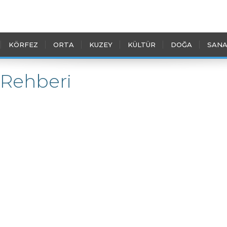
KÖRFEZ
ORTA
KUZEY
KÜLTÜR
DOĞA
SANA
 Rehberi