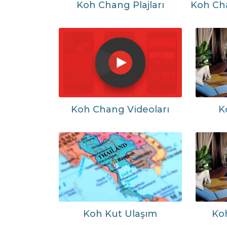
Koh Chang Plajları
Koh Cha
Koh Chang Videoları
K
Koh Kut Ulaşım
Koh